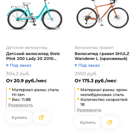
Детский велосипед
Велосипед гравел
Детский велосипед Stels
Велосипед гравел SHULZ
Pilot 200 Lady 20 Z010
Wanderer L (оранжевый)
2021 (мятный)
Под заказ
Под заказ
304.2 руб.
2550 руб.
От 20.9 руб./мес
От 175.3 руб./мес
Материал рамы: сталь
Материал рамы: хром-
Hi-ten
молибденовая сталь
Вес: 11.88
Количество скоростей:
18
Развернуть
Развернуть
Купить
Купить