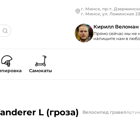
г. Минск, пр-т. Дзержинско
г. Минск, ул. Ложинская 2
Кирилл Веломан
Прямо сейчас мы не н
напишите нам в любой
ипировка
Самокаты
nderer L (гроза)
Велосипед гравел
Артик