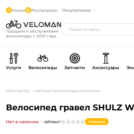
Акции
Распродажа
Покупателям
Продаем и обслуживаем
велосипеды с 2013 года
Услуги
Велосипеды
Запчасти
Аксессуары
Эк
Veloman.by — магазин велосипедов в Минске
Велосипед гравел SHULZ Wa
Нет в наличии
Рейтинг:
Новинка