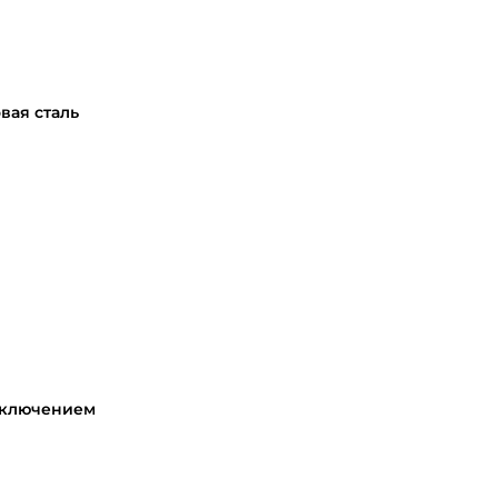
вая сталь
еключением