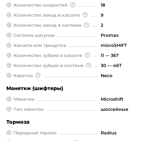
Количество скоростей
18
Количество звезд в кассете
9
Количество звезд в системе
2
Система шатунов
Promax
Кассета или трещотка
microSHIFT
Количество зубьев в кассете
11 — 36Т
Количество зубьев в системе
30 — 46Т
Каретка
Neco
Манетки (шифтеры)
Манетки
Microshift
Тип манеток
шоссейные
Тормоза
Передний тормоз
Radius