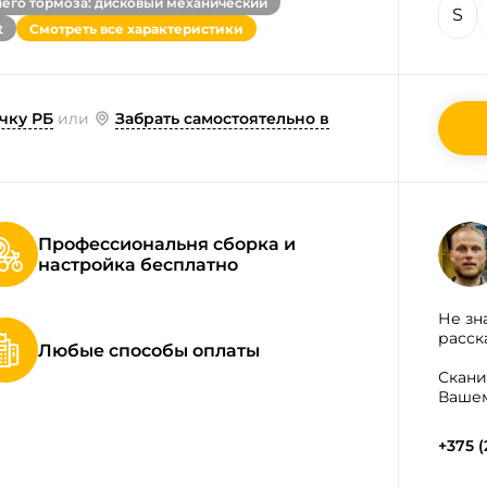
него тормоза: дисковый механический
S
t
Смотреть все характеристики
чку РБ
или
Забрать самостоятельно в
Профессиональня сборка и
настройка бесплатно
Не зн
расск
Любые способы оплаты
Скани
Вашем
+375 (