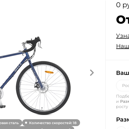
0 р
О
Узн
Наш
Ваш
Подб
и
Раз
росту
Раз
вая сталь
Количество скоростей: 18