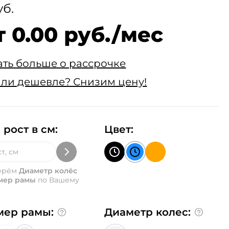
уб.
т 0.00 руб./мес
ать больше о рассрочке
ли дешевле? Снизим цену!
 рост в см:
Цвет:
ерём
Диаметр колёс
мер рамы
по Вашему
мер рамы:
Диаметр колес: