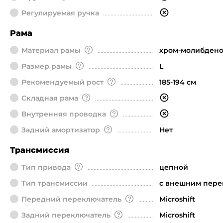
Регулируемая ручка
Рама
Материал рамы
хром-молибдено
Размер рамы
L
Рекомендуемый рост
185-194 см
Складная рама
Внутренняя проводка
Задний амортизатор
Нет
Трансмиссия
Тип привода
цепной
Тип трансмиссии
с внешним пер
Передний переключатель
Microshift
Задний переключатель
Microshift