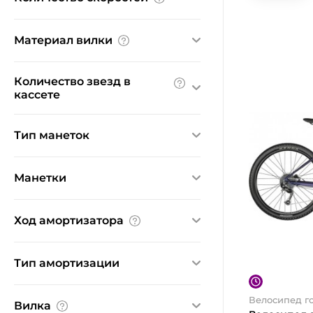
14
16
18
Материал вилки
21
24
Ничего не найдено
Количество звезд в
кассете
3
7
8
Тип манеток
9
комбинированные
Манетки
триггерные
Microshift
Ход амортизатора
Shimano
Shimano Tourney
80 мм
100 мм
Тип амортизации
Ничего не найдено
Велосипед г
Вилка