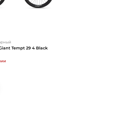
орный
iant Tempt 29 4 Black
чии