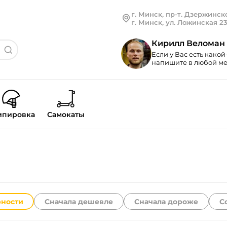
г. Минск, пр-т. Дзержинско
г. Минск, ул. Ложинская 2
Кирилл Веломан
Если у Вас есть какой
напишите в любой мес
ипировка
Самокаты
рности
Сначала дешевле
Сначала дороже
С