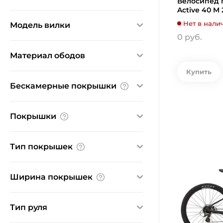
Велосипед г
Active 40 M
Kross
Нет в нали
Модель вилки
SR Suntour XCE
0 руб.
SR Suntour XCT 30
Ничего не найдено
Материал ободов
Купить
алюминий
Бескамерные покрышки
Нет
Покрышки
CST
Тип покрышек
Kenda
Kenda Booster
внедорожные
Ширина покрышек
Maxxis Ikon
Wanda
2.1"
2.2"
2.4"
Тип руля