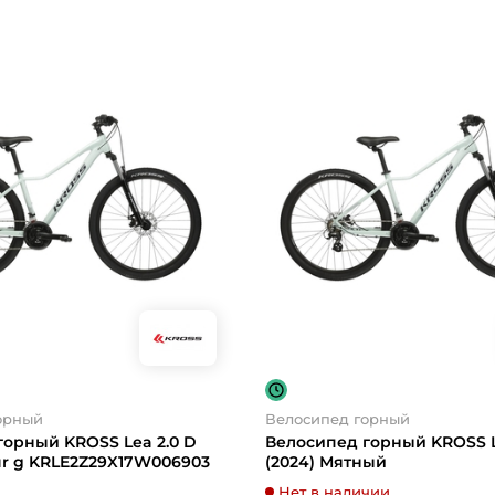
орный
Велосипед горный
горный KROSS Lea 2.0 D
Велосипед горный KROSS Le
ur g KRLE2Z29X17W006903
(2024) Мятный
Нет в наличии