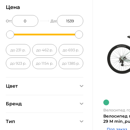
Цена
От:
До:
до 231 р.
до 462 р.
до 693 р.
до 923 р.
до 1154 р.
до 1385 р.
Цвет
Бренд
Велосипед г
Kross
ХИТ
Велосипед 
29 M min_p
Тип
Upland
Под заказ