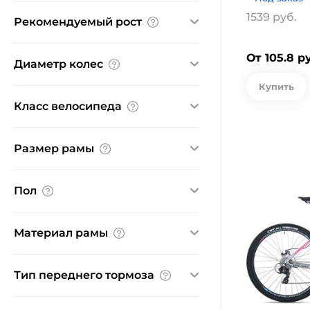
Велосипед
1539 руб.
Рекомендуемый рост
164-172
165-175
173-181
От 105.8 р
см
см
см
Диаметр колeс
Купить
29"
Класс велосипеда
горный
Размер рамы
15.5"
17.5"
19"
Пол
L
M
S
Женский
Материал рамы
алюминий
Тип переднего тормоза
дисковый гидравлический