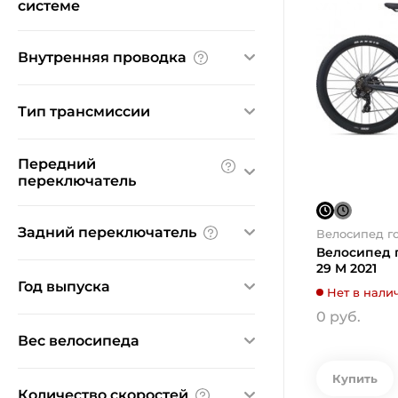
системе
2
3
7
Внутренняя проводка
Да
Тип трансмиссии
с внешним переключением
Передний
С внешним переключением
переключатель
microSHIFT
Задний переключатель
Велосипед г
Shimano
Велосипед г
Shimano Tourney
Shimano
29 M 2021
Год выпуска
Shimano Altus
Нет в нали
0 руб.
Shimano Tourney
2020
2021
2023
Вес велосипеда
2024
Купить
От:
До:
Количество скоростей