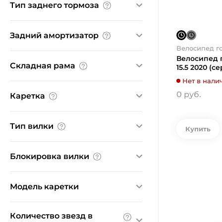
Тип заднего тормоза
дисковый механический
дисковый гидравлический
Задний амортизатор
дисковый механический
Велосипед г
Нет
Велосипед 
Складная рама
15.5 2020 (с
Нет в нали
Нет
0 руб.
Каретка
FEIMIN
Тип вилки
Shimano Hollowtech II
Купить
амортизационная
Блокировка вилки
Да
Модель каретки
Нет
BB-MT500
Количество звезд в