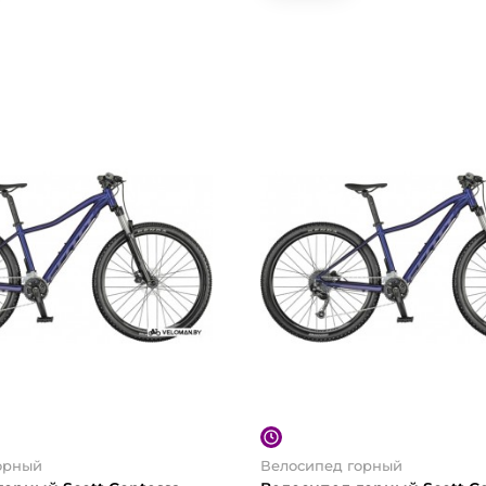
орный
Велосипед горный