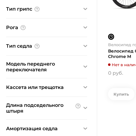
прямой
Тип грипс
прямой, с подъемом
с подъемом
обычные
Рога
Нет
Велосипед г
Тип седла
Велосипед G
Chrome M
спортивное
Модель переднего
Нет в нали
переключателя
0 руб.
FD-M2020-TS
Кассета или трещотка
FD-M282
Купить
M315
Shimano
Длина подседельного
TY300
Shimano Tourney
штыря
От:
До:
Амортизация седла