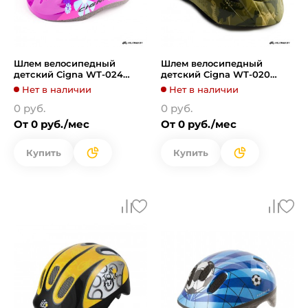
Шлем велосипедный
Шлем велосипедный
детский Cigna WT-024
детский Cigna WT-020
(чёрный/красный)
(зелёный)
Нет в наличии
Нет в наличии
0 руб.
0 руб.
От 0 руб./мес
От 0 руб./мес
Купить
Купить