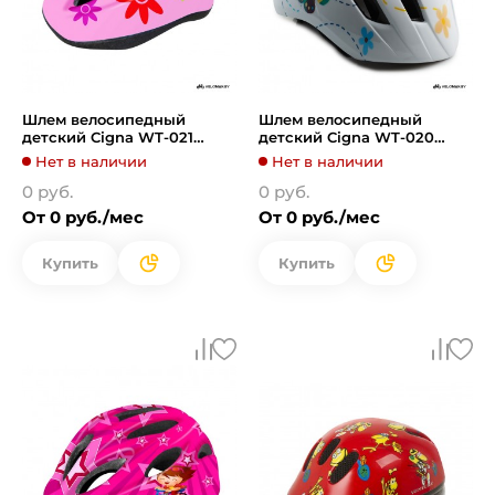
Шлем велосипедный
Шлем велосипедный
детский Cigna WT-021
детский Cigna WT-020
(чёрный/розовый)
(белый)
Нет в наличии
Нет в наличии
0 руб.
0 руб.
От 0 руб./мес
От 0 руб./мес
Купить
Купить