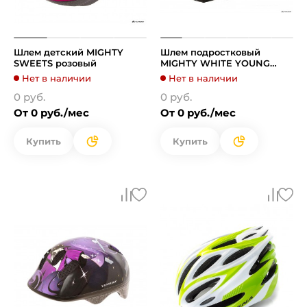
Шлем детский MIGHTY
Шлем подростковый
SWEETS розовый
MIGHTY WHITE YOUNG
HAWK бело-розовый
Нет в наличии
Нет в наличии
0 руб.
0 руб.
От 0 руб./мес
От 0 руб./мес
Купить
Купить