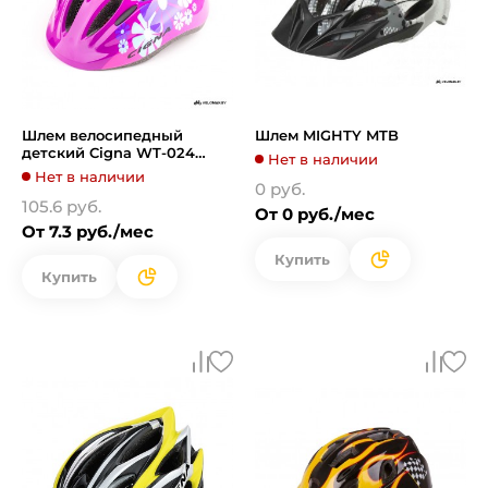
Шлем велосипедный
Шлем MIGHTY MTB
детский Cigna WT-024
Нет в наличии
(чёрный/красный)
Нет в наличии
0 руб.
105.6 руб.
От 0 руб./мес
От 7.3 руб./мес
Купить
Купить