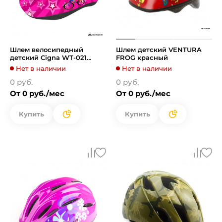
Шлем велосипедный
Шлем детский VENTURA
детский Cigna WT-021
FROG красный
(чёрный/красный)
Нет в наличии
Нет в наличии
0 руб.
0 руб.
От 0 руб./мес
От 0 руб./мес
Купить
Купить