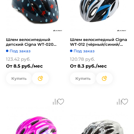
Шлем велосипедный
Шлем велосипедный Cigna
детский Cigna WT-020
WT-012 (чёрный/синий/
(тёмно-синий)
белый)
Под заказ
Под заказ
123.42 руб.
120.78 руб.
От 8.5 руб./мес
От 8.3 руб./мес
Купить
Купить