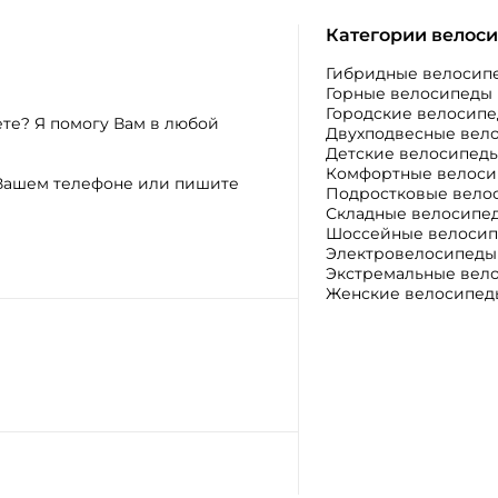
Категории велос
Гибридные велосип
Горные велосипеды
Городские велосип
ете? Я помогу Вам в любой
Двухподвесные вел
Детские велосипед
Комфортные велос
а Вашем телефоне или пишите
Подростковые вело
Складные велосипе
Шоссейные велоси
Электровелосипеды
Экстремальные вел
Женские велосипед