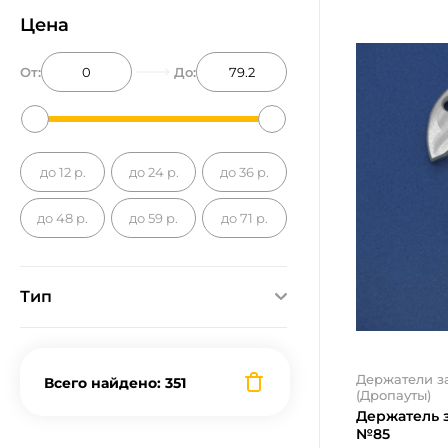
Цена
От:
До:
до 12 р.
до 24 р.
до 36 р.
до 48 р.
до 59 р.
до 71 р.
Тип
Держатели заднего
переключателя (Дропауты)
Держатели з
Всего найдено: 351
(Дропауты)
Держатель 
№85