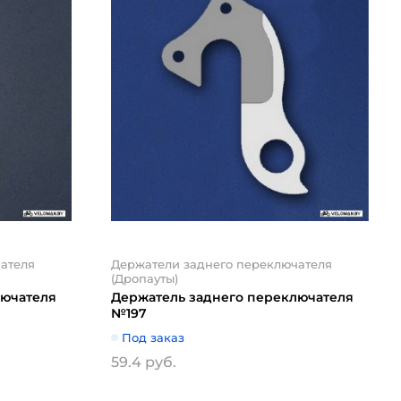
ателя
Держатели заднего переключателя
(Дропауты)
лючателя
Держатель заднего переключателя
№197
Под заказ
59.4 руб.