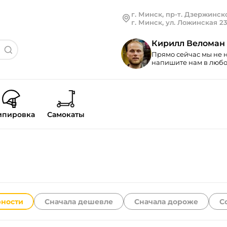
г. Минск, пр-т. Дзержинско
г. Минск, ул. Ложинская 2
Кирилл Веломан
Прямо сейчас мы не н
напишите нам в любой
ипировка
Самокаты
рности
Сначала дешевле
Сначала дороже
С