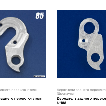
аднего переключателя
Держатели заднего переключ
(Дропауты)
заднего переключателя
Держатель заднего перек
№188