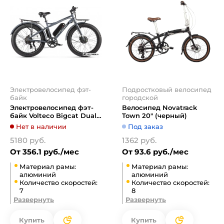
Электровелосипед фэт-
Подростковый велосипед
байк
городской
Электровелосипед фэт-
Велосипед Novatrack
байк Volteco Bigcat Dual
Town 20" (черный)
New (серый)
Нет в наличии
Под заказ
5180 руб.
1362 руб.
От 356.1 руб./мес
От 93.6 руб./мес
Материал рамы:
Материал рамы:
алюминий
алюминий
Количество скоростей:
Количество скоростей:
7
8
Развернуть
Развернуть
Купить
Купить