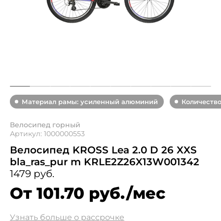
Материал рамы: усиленный алюминий
Количество
Велосипед горный
Артикул: 1000000553
Велосипед KROSS Lea 2.0 D 26 XXS
bla_ras_pur m KRLE2Z26X13W001342
1479 руб.
От 101.70 руб./мес
Узнать больше о рассрочке