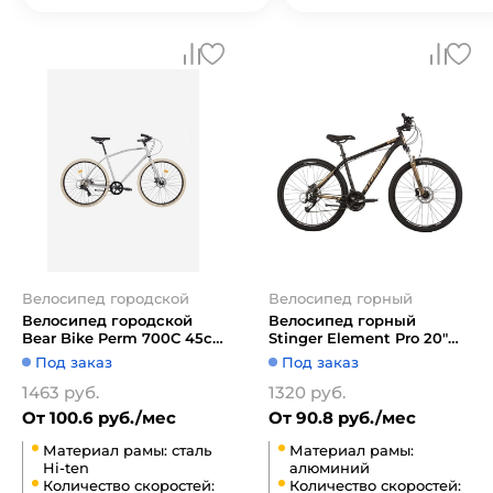
Велосипед городской
Велосипед горный
Велосипед городской
Велосипед горный
Bear Bike Perm 700C 45см
Stinger Element Pro 20"
1BKB1C188001 (хром)
27.5" (золотистый)
Под заказ
Под заказ
1463 руб.
1320 руб.
От 100.6 руб./мес
От 90.8 руб./мес
Материал рамы: сталь
Материал рамы:
Hi-ten
алюминий
Количество скоростей:
Количество скоростей: