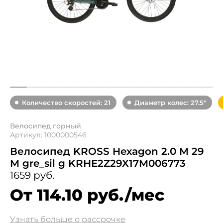
Количество скоростей: 21
Диаметр колес: 27.5"
Велосипед горный
Артикул: 1000000546
Велосипед KROSS Hexagon 2.0 M 29
M gre_sil g KRHE2Z29X17M006773
1659 руб.
От 114.10 руб./мес
Узнать больше о рассрочке