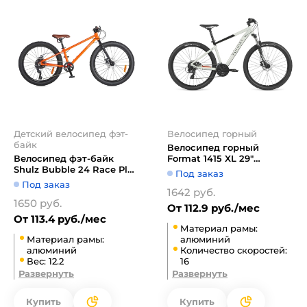
Детский велосипед фэт-
Велосипед горный
байк
Велосипед горный
Велосипед фэт-байк
Format 1415 XL 29"
Shulz Bubble 24 Race Plus
(бежевый/черный)
Под заказ
(оранжевый)
Под заказ
1642 руб.
1650 руб.
От 112.9 руб./мес
От 113.4 руб./мес
Материал рамы:
Материал рамы:
алюминий
алюминий
Количество скоростей:
Вес: 12.2
16
Развернуть
Развернуть
Купить
Купить