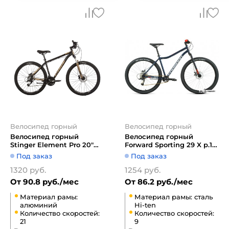
Велосипед горный
Велосипед горный
Велосипед горный
Велосипед горный
Stinger Element Pro 20"
Forward Sporting 29 X р.17
27.5" (золотистый)
2021 (темно-синий)
Под заказ
Под заказ
1320 руб.
1254 руб.
От 90.8 руб./мес
От 86.2 руб./мес
Материал рамы:
Материал рамы: сталь
алюминий
Hi-ten
Количество скоростей:
Количество скоростей:
21
9