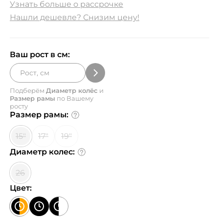
Узнать больше о рассрочке
Нашли дешевле? Снизим цену!
Ваш рост в см:
Подберём
Диаметр колёс
и
Размер рамы
по Вашему
росту
Размер рамы:
15"
17"
19"
Диаметр колес:
26
Цвет: