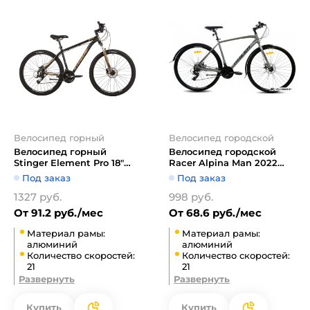
Велосипед горный
Велосипед городской
Велосипед горный
Велосипед городской
Stinger Element Pro 18"
Racer Alpina Man 2022
27.5" (золотистый)
(серый)
Под заказ
Под заказ
1327 руб.
998 руб.
От 91.2 руб./мес
От 68.6 руб./мес
Материал рамы:
Материал рамы:
алюминий
алюминий
Количество скоростей:
Количество скоростей:
21
21
Развернуть
Развернуть
Купить
Купить