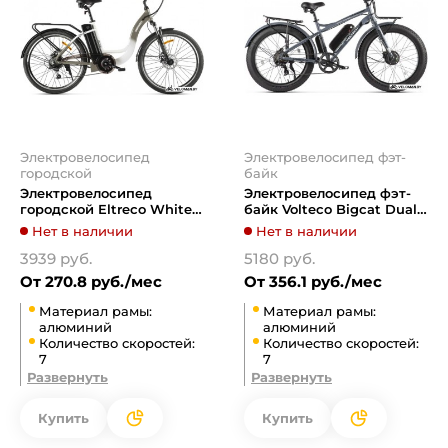
Электровелосипед
Электровелосипед фэт-
городской
байк
Электровелосипед
Электровелосипед фэт-
городской Eltreco White
байк Volteco Bigcat Dual
2022 (белый/серый)
New (серый)
Нет в наличии
Нет в наличии
3939 руб.
5180 руб.
От 270.8 руб./мес
От 356.1 руб./мес
Материал рамы:
Материал рамы:
алюминий
алюминий
Количество скоростей:
Количество скоростей:
7
7
Развернуть
Развернуть
Купить
Купить