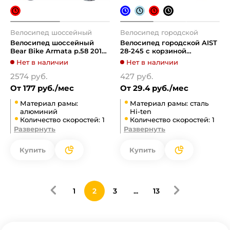
Велосипед шоссейный
Велосипед городской
Велосипед шоссейный
Велосипед городской AIST
Bear Bike Armata р.58 2019
28-245 с корзиной
(красный)
(красный, 2019)
Нет в наличии
Нет в наличии
2574 руб.
427 руб.
От 177 руб./мес
От 29.4 руб./мес
Материал рамы:
Материал рамы: сталь
алюминий
Hi-ten
Количество скоростей: 1
Количество скоростей: 1
Развернуть
Развернуть
Купить
Купить
1
2
3
...
13