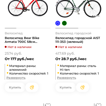
Велосипед
Велосипед городской
Велосипед Bear Bike
Велосипед городской AIST
Armata 700C 58см
111-353 (зеленый)
IB3BC1B02XRDXXX
Нет в наличии
Нет в наличии
(красный)
2574 руб.
417.69 руб.
От 177 руб./мес
От 28.7 руб./мес
Материал рамы:
Материал рамы: сталь
алюминий
Hi-ten
Количество скоростей: 1
Количество скоростей: 1
Развернуть
Развернуть
Купить
Купить