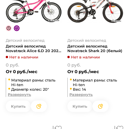
Детский велосипед
Детский велосипед
Детский велосипед
Детский велосипед
Novatrack Aliсe 6.D 20 2021
Novatrack Shark 20 (белый)
20SH6D.ALICE.PN21
Нет в наличии
Нет в наличии
(розовый)
0 руб.
0 руб.
От 0 руб./мес
От 0 руб./мес
Материал рамы: сталь
Материал рамы: сталь
Hi-ten
Hi-ten
Диаметр колес: 20"
Вес: 14
Развернуть
Развернуть
Купить
Купить