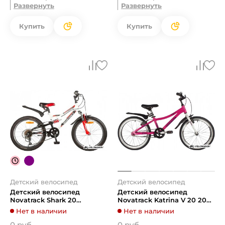
Развернуть
Развернуть
Купить
Купить
Детский велосипед
Детский велосипед
Детский велосипед
Детский велосипед
Novatrack Shark 20
Novatrack Katrina V 20 2022
20SS6V.SHARK.WT20
207AKATRINA1V.PN22
Нет в наличии
Нет в наличии
(белый/красный, 2020)
(розовый)
0 руб.
0 руб.