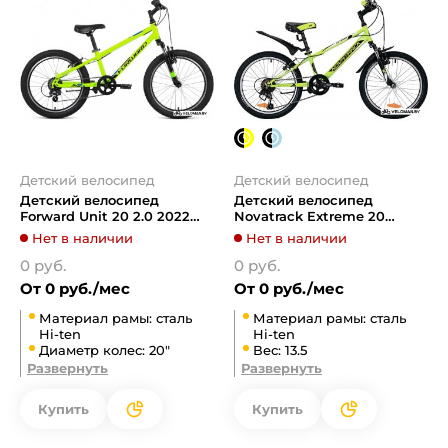
Детский велосипед
Детский велосипед
Детский велосипед
Детский велосипед
Forward Unit 20 2.0 2022
Novatrack Extreme 20
(ярко-зеленый/черный)
(зеленый/черный, 2019)
Нет в наличии
Нет в наличии
0 руб.
0 руб.
От 0 руб./мес
От 0 руб./мес
Материал рамы: сталь
Материал рамы: сталь
Hi-ten
Hi-ten
Диаметр колес: 20"
Вес: 13.5
Развернуть
Развернуть
Купить
Купить