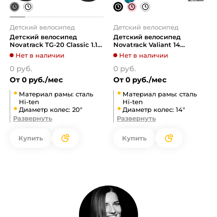
Детский велосипед
Детский велосипед
Детский велосипед
Детский велосипед
Novatrack TG-20 Classic 1.1
Novatrack Valiant 14
2021 20NFTG301.GR21
(белый)
Нет в наличии
Нет в наличии
(серый)
0 руб.
0 руб.
От 0 руб./мес
От 0 руб./мес
Материал рамы: сталь
Материал рамы: сталь
Hi-ten
Hi-ten
Диаметр колес: 20"
Диаметр колес: 14"
Развернуть
Развернуть
Купить
Купить