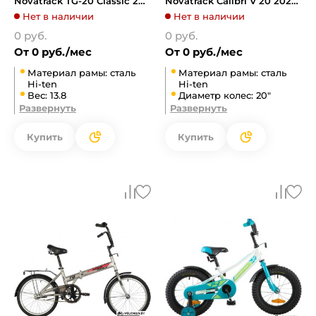
Novatrack TG-20 Classic 201
Novatrack Calibri V 20 2022
2020 20FTG201.RD20
207CALIBRI1V.CRL22
Нет в наличии
Нет в наличии
(красный)
(красный)
0 руб.
0 руб.
От 0 руб./мес
От 0 руб./мес
Материал рамы: сталь
Материал рамы: сталь
Hi-ten
Hi-ten
Вес: 13.8
Диаметр колес: 20"
Развернуть
Развернуть
Купить
Купить