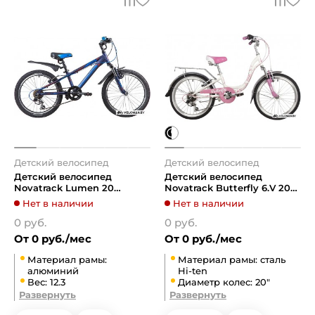
Детский велосипед
Детский велосипед
Детский велосипед
Детский велосипед
Novatrack Lumen 20
Novatrack Butterfly 6.V 20
(синий/оранжевый, 2019)
2022
Нет в наличии
Нет в наличии
20SH6V.BUTTERFLY.PN22
0 руб.
(белый/розовый)
0 руб.
От 0 руб./мес
От 0 руб./мес
Материал рамы:
Материал рамы: сталь
алюминий
Hi-ten
Вес: 12.3
Диаметр колес: 20"
Развернуть
Развернуть