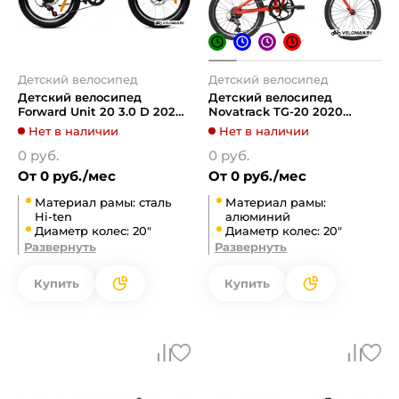
Детский велосипед
Детский велосипед
Детский велосипед
Детский велосипед
Forward Unit 20 3.0 D 2022
Novatrack TG-20 2020
(черный/белый)
20FATG6SV.RD0 (красный)
Нет в наличии
Нет в наличии
0 руб.
0 руб.
От 0 руб./мес
От 0 руб./мес
Материал рамы: сталь
Материал рамы:
Hi-ten
алюминий
Диаметр колес: 20"
Диаметр колес: 20"
Развернуть
Развернуть
Купить
Купить