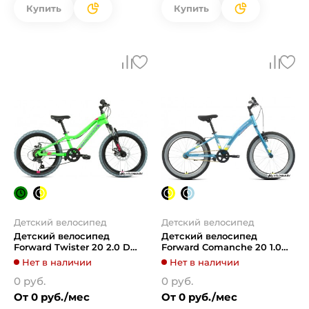
Купить
Купить
Детский велосипед
Детский велосипед
Детский велосипед
Детский велосипед
Forward Twister 20 2.0 D
Forward Comanche 20 1.0
2022 (ярко-зеленый/
2022 (голубой/желтый)
Нет в наличии
Нет в наличии
фиолетовый)
0 руб.
0 руб.
От 0 руб./мес
От 0 руб./мес