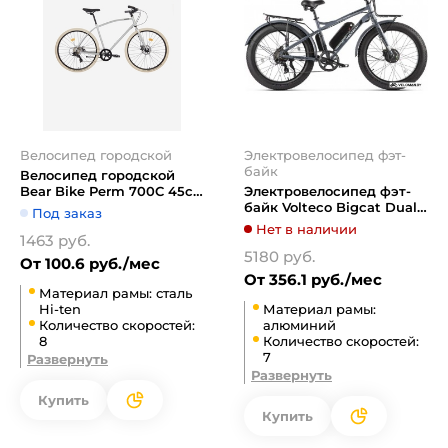
Велосипед городской
Электровелосипед фэт-
байк
Велосипед городской
Bear Bike Perm 700C 45см
Электровелосипед фэт-
1BKB1C188001 (хром)
байк Volteco Bigcat Dual
Под заказ
New (серый)
Нет в наличии
1463 руб.
5180 руб.
От 100.6 руб./мес
От 356.1 руб./мес
Материал рамы: сталь
Hi-ten
Материал рамы:
Количество скоростей:
алюминий
8
Количество скоростей:
7
Развернуть
Развернуть
Купить
Купить