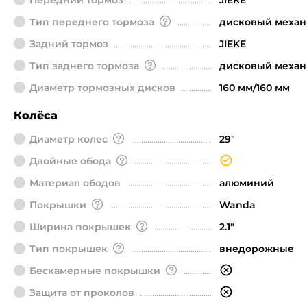
Передний тормоз
JIEKE
Тип переднего тормоза
дисковый механ
Задний тормоз
JIEKE
Тип заднего тормоза
дисковый механ
Диаметр тормозных дисков
160 мм/160 мм
Колёса
Диаметр колeс
29"
Двойные обода
Материал ободов
алюминий
Покрышки
Wanda
Ширина покрышек
2.1"
Тип покрышек
внедорожные
Бескамерные покрышки
Защита от проколов