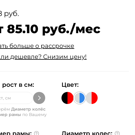
8 руб.
 85.10 руб./мес
ать больше о рассрочке
ли дешевле? Снизим цену!
 рост в см:
Цвет:
ерём
Диаметр колёс
мер рамы
по Вашему
мер рамы:
Диаметр колес: