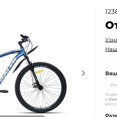
123
От
Узн
Наш
Ваш
Подб
и
Раз
росту
Раз