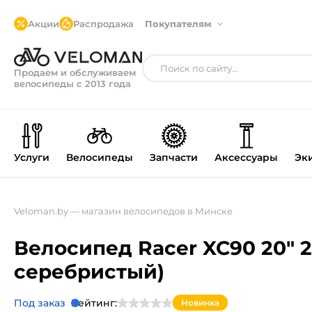
Акции
Распродажа
Покупателям
Продаем и обслуживаем
велосипеды с 2013 года
Услуги
Велосипеды
Запчасти
Аксессуары
Эк
Veloman.by — магазин велосипедов в Минске
Велосипед Racer XC90 20" 2
серебристый)
Под заказ
Рейтинг:
Новинка