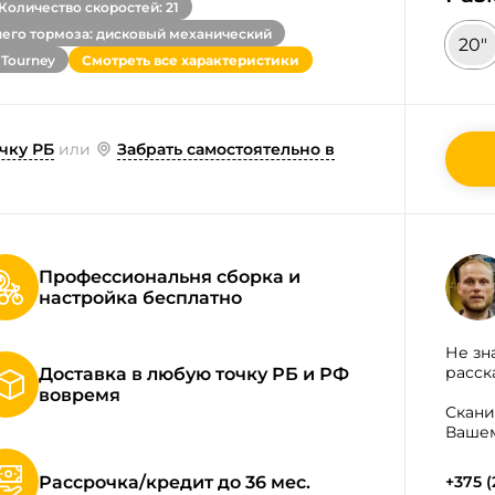
Количество скоростей: 21
него тормоза: дисковый механический
20"
 Tourney
Смотреть все характеристики
чку РБ
или
Забрать самостоятельно в
Профессиональня сборка и
настройка бесплатно
Не зн
расск
Доставка в любую точку РБ и РФ
вовремя
Скани
Вашем
Рассрочка/кредит до 36 мес.
+375 (