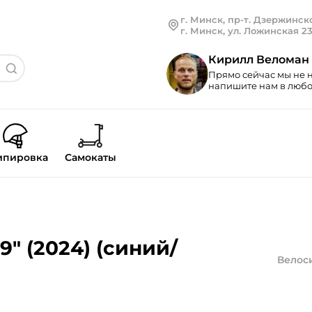
г. Минск, пр-т. Дзержинско
г. Минск, ул. Ложинская 2
Кирилл Веломан
Прямо сейчас мы не н
напишите нам в любой
ипировка
Самокаты
9" (2024) (синий/
Велос