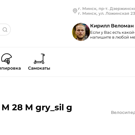
г. Минск, пр-т. Дзержинско
г. Минск, ул. Ложинская 2
Кирилл Веломан
Если у Вас есть какой
напишите в любой мес
ипировка
Самокаты
M 28 M gry_sil g
Велосипе