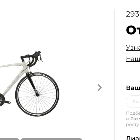
293
О
Узн
Наш
Ваш
Подб
и
Раз
росту
Диа