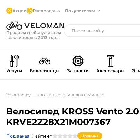
Акции
Распродажа
Покупателям
Продаем и обслуживаем
велосипеды с 2013 года
Услуги
Велосипеды
Запчасти
Аксессуары
Эк
Veloman.by — магазин велосипедов в Минске
Велосипед KROSS Vento 2.0 
KRVE2Z28X21M007367
Под заказ
Рейтинг:
Новинка