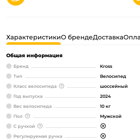
Характеристики
О бренде
Доставка
Опла
Общая информация
Бренд
Kross
Тип
Велосипед
Класс велосипеда
шоссейный
Год выпуска
2024
Вес велосипеда
10 кг
Пол
Мужской
С ручкой
Регулируемая ручка