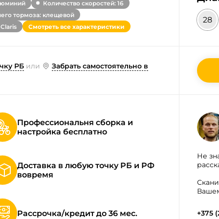
люминий
Количество скоростей: 16
него тормоза: клещевой
28
laris
Смотреть все характеристики
чку РБ
или
Забрать самостоятельно в
Профессиональня сборка и
настройка бесплатно
Не зн
расск
Доставка в любую точку РБ и РФ
вовремя
Скани
Вашем
Рассрочка/кредит до 36 мес.
+375 (