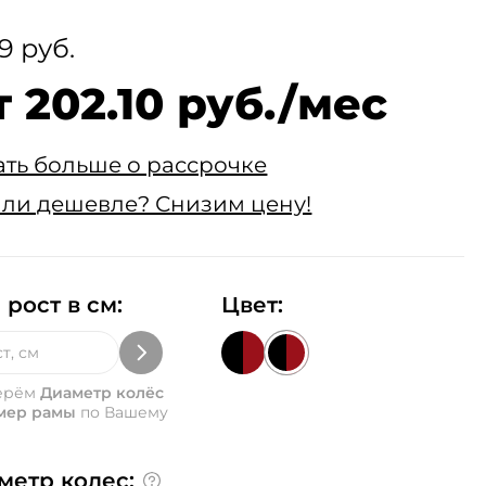
9 руб.
т 202.10 руб./мес
ать больше о рассрочке
ли дешевле? Снизим цену!
 рост в см:
Цвет:
ерём
Диаметр колёс
мер рамы
по Вашему
метр колес: