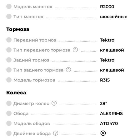
Модель манеток
R2000
Тип манеток
шоссейные
Тормоза
Передний тормоз
Tektro
Тип переднего тормоза
клещевой
Задний тормоз
Tektro
Тип заднего тормоза
клещевой
Модель тормозов
R315
Колёса
Диаметр колeс
28"
Обода
ALEXRIMS
Модель ободов
ATD470
Двойные обода