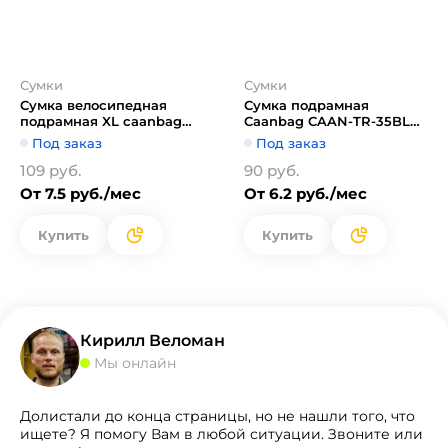
Сумки
Сумки
Сумка велосипедная
Сумка подрамная
подрамная XL caanbag
Caanbag CAAN-TR-35BL
цвет: черный CAAN-TR-
(черный)
Под заказ
Под заказ
36BL
109 руб.
90 руб.
От 7.5 руб./мес
От 6.2 руб./мес
Купить
Купить
Кирилл Веломан
Мы онлайн
Долистали до конца страницы, но не нашли того, что
ищете? Я помогу Вам в любой ситуации. Звоните или