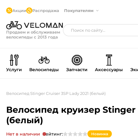
Акции
Распродажа
Покупателям
Продаем и обслуживаем
велосипеды с 2013 года
Услуги
Велосипеды
Запчасти
Аксессуары
Эк
Велосипед Stinger Cruiser 3SP Lady 2021 (белый)
Велосипед круизер Stinger 
(белый)
Нет в наличии
Рейтинг:
Новинка