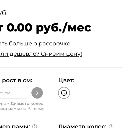
уб.
т 0.00 руб./мес
ать больше о рассрочке
ли дешевле? Снизим цену!
 рост в см:
Цвет:
ерём
Диаметр колёс
мер рамы
по Вашему
мер рамы:
Диаметр колес: