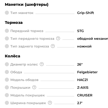
Манетки (шифтеры)
Тип манеток
Grip-Shift
Тормоза
Передний тормоз
STG
Тип переднего тормоза
ободной механи
Тип заднего тормоза
ножной
Колёса
Диаметр колeс
26"
Обода
Felgebieter
Модель ободов
HAC21
Покрышки
Z-AXIS
Модель покрышек
CRUISER
Ширина покрышек
2.1"