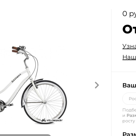
0 р
О
Узн
Наш
Ваш
Подб
и
Раз
росту
Раз