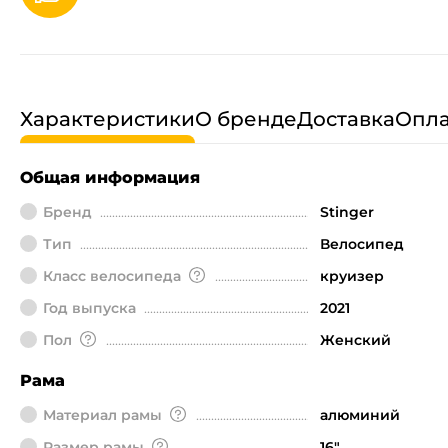
Характеристики
О бренде
Доставка
Опла
Общая информация
Бренд
Stinger
Тип
Велосипед
Класс велосипеда
круизер
Год выпуска
2021
Пол
Женский
Рама
Материал рамы
алюминий
Размер рамы
16"