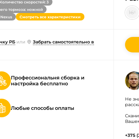
Количество скоростей: 3
него тормоза: ножной
16"
 Nexus
Смотреть все характеристики
чку РБ
или
Забрать самостоятельно в
Профессиональня сборка и
настройка бесплатно
Не зн
расск
Любые способы оплаты
Скани
Вашем
+375 (