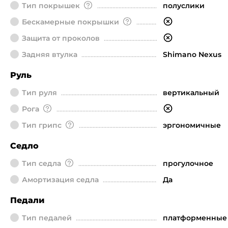
Тип покрышек
полуслики
Бескамерные покрышки
Защита от проколов
Задняя втулка
Shimano Nexus
Руль
Тип руля
вертикальный
Рога
Тип грипс
эргономичные
Седло
Тип седла
прогулочное
Амортизация седла
Да
Педали
Тип педалей
платформенные