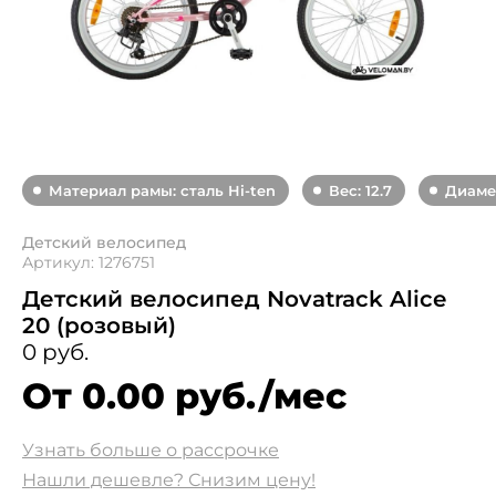
Материал рамы: сталь Hi-ten
Вес: 12.7
Диамет
Детский велосипед
Артикул: 1276751
Детский велосипед Novatrack Alice
20 (розовый)
0 руб.
От 0.00 руб./мес
Узнать больше о рассрочке
Нашли дешевле? Снизим цену!