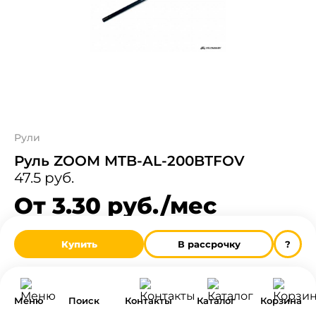
Рули
Руль ZOOM MTB-AL-200BTFOV
47.5 руб.
От 3.30 руб./мес
Узнать больше о рассрочке
Купить
В рассрочку
?
Нашли дешевле? Снизим цену!
Меню
Поиск
Контакты
Каталог
Корзина
Расширенная гарантия и бесплатное