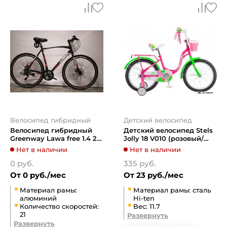
Велосипед гибридный
Детский велосипед
Велосипед гибридный
Детский велосипед Stels
Greenway Lawa free 1.4 28"
Jolly 18 V010 (розовый/
(черно-красный)
салатовый, 2019)
Нет в наличии
Нет в наличии
0 руб.
335 руб.
От 0 руб./мес
От 23 руб./мес
Материал рамы:
Материал рамы: сталь
алюминий
Hi-ten
Количество скоростей:
Вес: 11.7
21
Развернуть
Развернуть