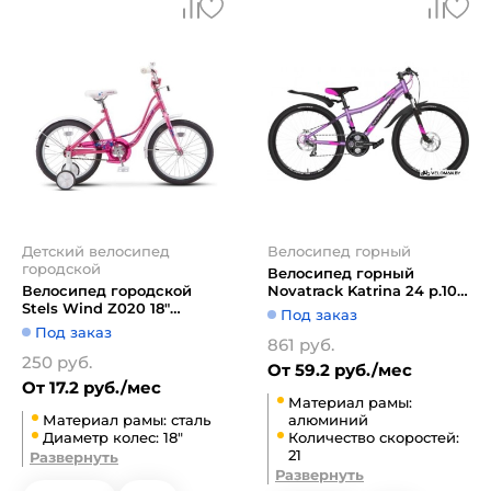
Детский велосипед
Велосипед горный
городской
Велосипед горный
Велосипед городской
Novatrack Katrina 24 р.10
Stels Wind Z020 18"
2020 (фиолетовый)
Под заказ
(розовый, 2020)
Под заказ
861 руб.
250 руб.
От 59.2 руб./мес
От 17.2 руб./мес
Материал рамы:
Материал рамы: сталь
алюминий
Диаметр колес: 18"
Количество скоростей:
21
Развернуть
Развернуть