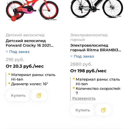
Детский велосипед
Электровелосипед
горный
Детский велосипед
Forward Crocky 16 2021
Электровелосипед
(красный)
горный Ritma BRAMBI309
Под заказ
2022 (серебристый)
Под заказ
295 руб.
2880 руб.
От 20.3 руб./мес
От 198 руб./мес
Материал рамы: сталь
Hi-ten
Материал рамы: сталь
Диаметр колес: 16"
Hi-ten
Количество скоростей:
7
Купить
Развернуть
Купить