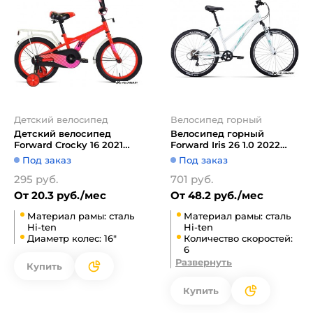
Детский велосипед
Велосипед горный
Детский велосипед
Велосипед горный
Forward Crocky 16 2021
Forward Iris 26 1.0 2022
(красный)
(белый/бирюзовый)
Под заказ
Под заказ
295 руб.
701 руб.
От 20.3 руб./мес
От 48.2 руб./мес
Материал рамы: сталь
Материал рамы: сталь
Hi-ten
Hi-ten
Диаметр колес: 16"
Количество скоростей:
6
Развернуть
Купить
Купить