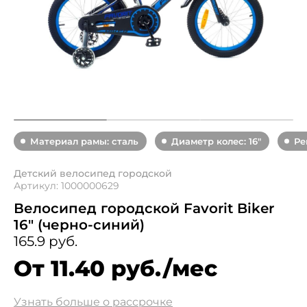
Материал рамы: сталь
Диаметр колес: 16"
Ре
Детский велосипед городской
Артикул: 1000000629
Велосипед городской Favorit Biker
16" (черно-синий)
165.9 руб.
От 11.40 руб./мес
Узнать больше о рассрочке