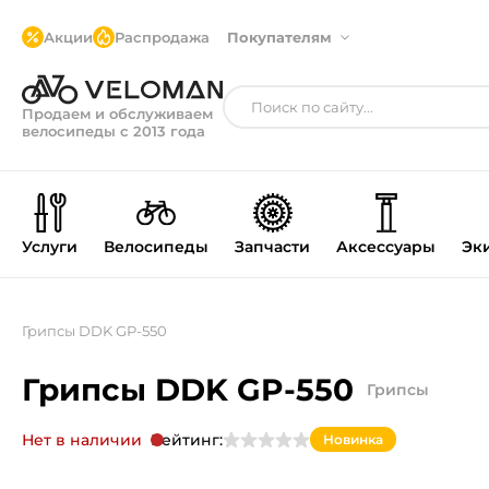
Акции
Распродажа
Покупателям
Продаем и обслуживаем
велосипеды с 2013 года
Услуги
Велосипеды
Запчасти
Аксессуары
Эк
Грипсы DDK GP-550
Грипсы DDK GP-550
Грипсы
Нет в наличии
Рейтинг:
Новинка