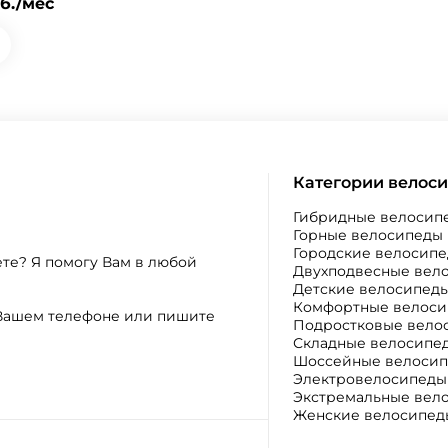
уб./мес
Категории велос
Гибридные велосип
Горные велосипеды
Городские велосип
ете? Я помогу Вам в любой
Двухподвесные вел
Детские велосипед
Комфортные велос
а Вашем телефоне или пишите
Подростковые вело
Складные велосипе
Шоссейные велоси
Электровелосипеды
Экстремальные вел
Женские велосипед