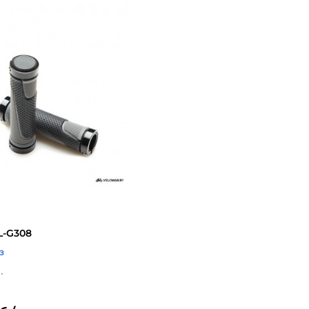
L-G308
з
.