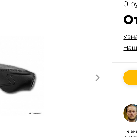
0 р
О
Узн
Наш
Не зн
расск