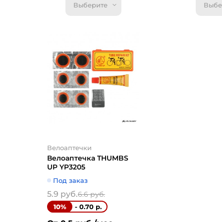
Выберите
Выбе
Велоаптечки
Велоаптечка
UP YPM24
Под заказ
7.1 руб.
7.92 р
- 0.82 
10%
От 0.5 руб.
Велоаптечки
Купить
Велоаптечка THUMBS
UP YP3205
Под заказ
5.9 руб.
6.6 руб.
- 0.70 р.
10%