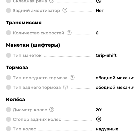
Складная рама
Задний амортизатор
Нет
Трансмиссия
Количество скоростей
6
Манетки (шифтеры)
Тип манеток
Grip-Shift
Тормоза
Тип переднего тормоза
ободной механи
Тип заднего тормоза
ободной механи
Колёса
Диаметр колeс
20"
Стопор задних колес
Тип колес
надувные