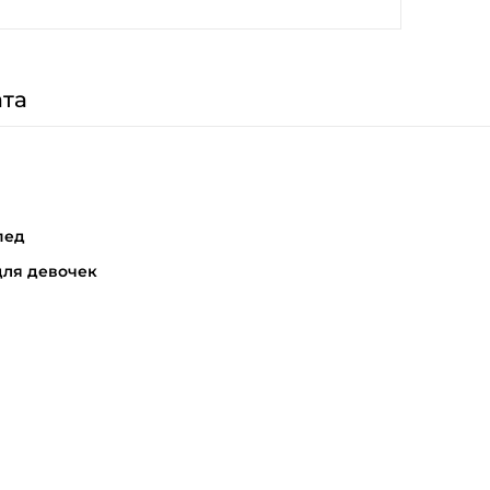
та
пед
для девочек