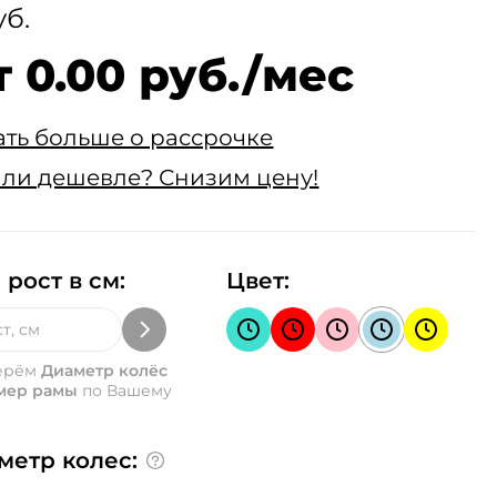
уб.
т 0.00 руб./мес
ать больше о рассрочке
ли дешевле? Снизим цену!
 рост в см:
Цвет:
ерём
Диаметр колёс
мер рамы
по Вашему
метр колес: