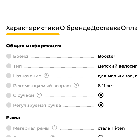
Характеристики
О бренде
Доставка
Опла
Общая информация
Бренд
Booster
Тип
Детский велоси
Назначение
для мальчиков, 
Рекомендуемый возраст
6-11 лет
С ручкой
Регулируемая ручка
Рама
Материал рамы
сталь Hi-ten