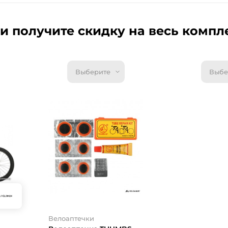
и получите скидку на весь компл
Выберите
Выбе
Велоаптечки
Велоаптечка
UP YPM24
Под заказ
7.1 руб.
7.92 р
- 0.82 
10%
От 0.5 руб.
Велоаптечки
Купить