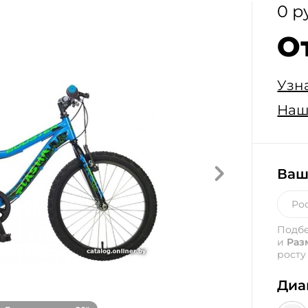
0 р
О
Узн
Наш
Ваш
Подб
и
Раз
росту
Диа