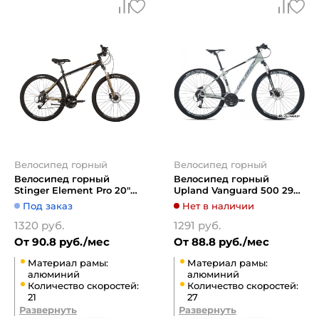
Велосипед горный
Велосипед горный
Велосипед горный
Велосипед горный
Stinger Element Pro 20"
Upland Vanguard 500 29
27.5" (золотистый)
2022
Под заказ
Нет в наличии
1320 руб.
1291 руб.
От 90.8 руб./мес
От 88.8 руб./мес
Материал рамы:
Материал рамы:
алюминий
алюминий
Количество скоростей:
Количество скоростей:
21
27
Развернуть
Развернуть