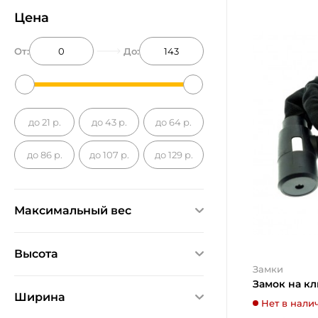
Цена
От:
До:
до 21 р.
до 43 р.
до 64 р.
до 86 р.
до 107 р.
до 129 р.
Максимальный вес
Ничего не найдено
Высота
Замки
Ничего не найдено
Замок на к
Ширина
Нет в нали