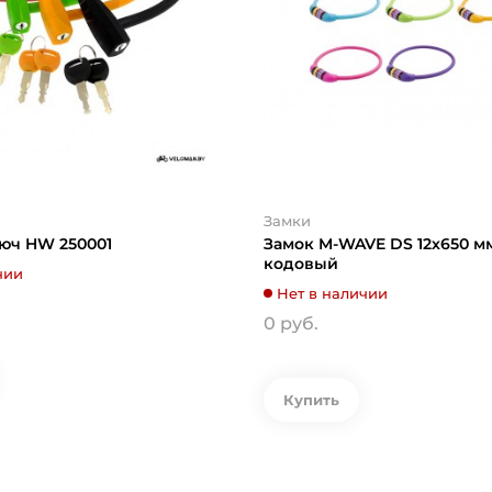
Замки
люч HW 250001
Замок M-WAVE DS 12х650 м
кодовый
чии
Нет в наличии
0 руб.
Купить