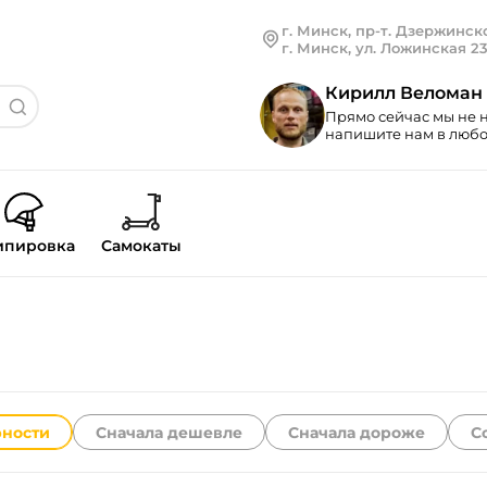
г. Минск, пр-т. Дзержинско
г. Минск, ул. Ложинская 2
Кирилл Веломан
Прямо сейчас мы не н
напишите нам в любой
ипировка
Самокаты
рности
Сначала дешевле
Сначала дороже
С