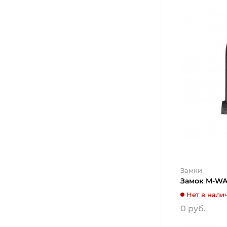
Замки
Замок M-WA
Нет в нали
0 руб.