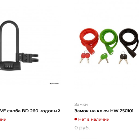
Замки
VE скоба BD 260 кодовый
Замок на ключ HW 250101
чии
Нет в наличии
0 руб.