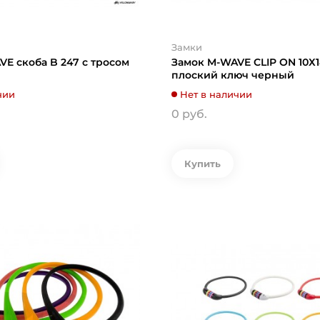
Замки
E скоба B 247 с тросом
Замок M-WAVE CLIP ON 10Х
плоский ключ черный
чии
Нет в наличии
0 руб.
Купить