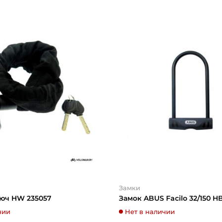
Замки
люч HW 235057
Замок ABUS Facilo 32/150 H
чии
Нет в наличии