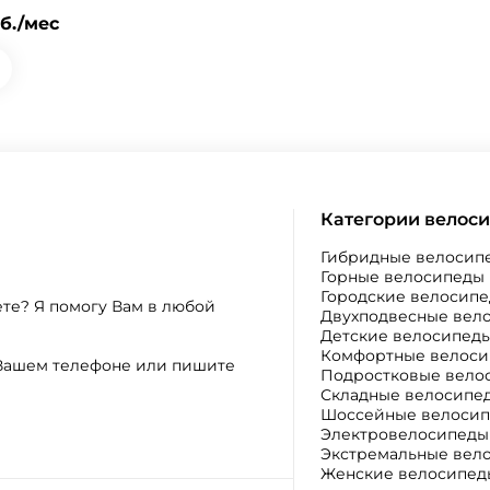
уб./мес
Категории велос
Гибридные велосип
Горные велосипеды
Городские велосип
ете? Я помогу Вам в любой
Двухподвесные вел
Детские велосипед
Комфортные велос
а Вашем телефоне или пишите
Подростковые вело
Складные велосипе
Шоссейные велоси
Электровелосипеды
Экстремальные вел
Женские велосипед