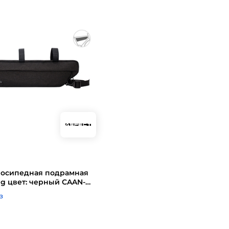
лосипедная подрамная
g цвет: черный CAAN-
з