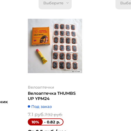
Выберите
Выбе
Велоаптечки
Велоаптечка
UP YP3205
Под заказ
5.9 руб.
6.6 р
- 0.70 
10%
От 0.5 руб.
Велоаптечки
Купить
Велоаптечка THUMBS
UP YPM24
жник
Под заказ
7.1 руб.
7.92 руб.
- 0.82 р.
10%