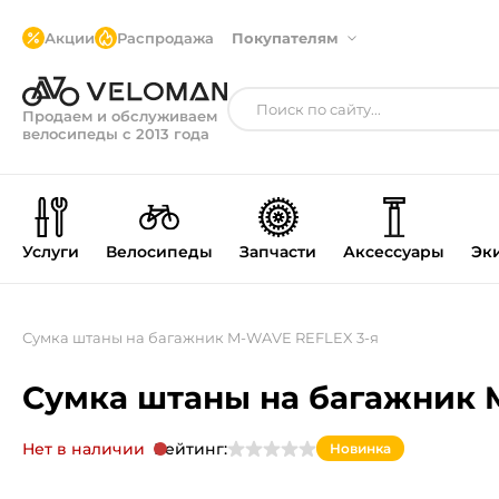
Акции
Распродажа
Покупателям
Продаем и обслуживаем
велосипеды с 2013 года
Услуги
Велосипеды
Запчасти
Аксессуары
Эк
Сумка штаны на багажник M-WAVE REFLEX 3-я
Сумка штаны на багажник 
Нет в наличии
Рейтинг:
Новинка