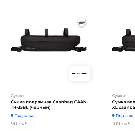
Сумки
Сумки
Сумка подрамная Caanbag CAAN-
Сумка ве
TR-35BL (черный)
XL caanba
TR-36BL
Под заказ
Под зака
90 руб.
109 руб.