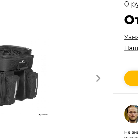
0 р
О
Узн
Наш
Не зн
расск