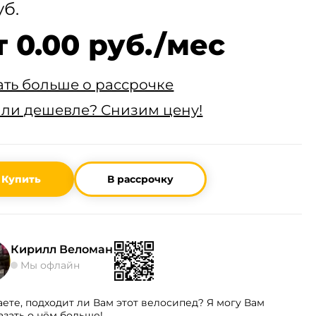
уб.
т 0.00 руб./мес
ать больше о рассрочке
ли дешевле? Снизим цену!
Купить
В рассрочку
Кирилл Веломан
Мы офлайн
аете, подходит ли Вам этот велосипед? Я могу Вам
азать о нём больше!