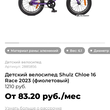
Материал рамы: алюминий
Вес: 6.1
Диаметр к
Детский велосипед
Артикул: 2885856
Детский велосипед Shulz Chloe 16
Race 2023 (фиолетовый)
1210 руб.
От 83.20 руб./мес
Узнать больше о рассрочке