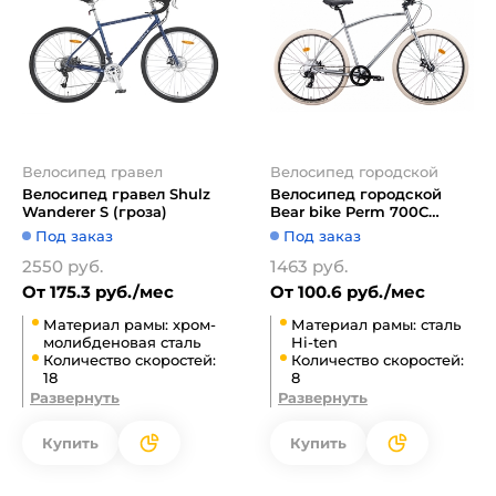
Велосипед гравел
Велосипед городской
Велосипед гравел Shulz
Велосипед городской
Wanderer S (гроза)
Bear bike Perm 700C
1BKB1C188003 (хром)
Под заказ
Под заказ
2550 руб.
1463 руб.
От 175.3 руб./мес
От 100.6 руб./мес
Материал рамы: хром-
Материал рамы: сталь
молибденовая сталь
Hi-ten
Количество скоростей:
Количество скоростей:
18
8
Развернуть
Развернуть
Купить
Купить