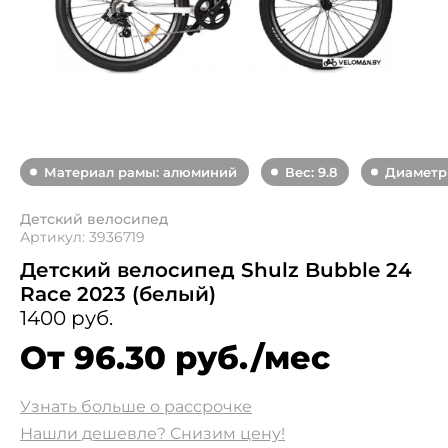
Материал рамы: алюминий
Вес: 9.8
Диаметр 
Детский велосипед
Артикул: 3936719
Детский велосипед Shulz Bubble 24
Race 2023 (белый)
1400 руб.
От 96.30 руб./мес
Узнать больше о рассрочке
Нашли дешевле? Снизим цену!