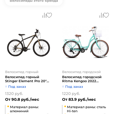
Велосипеды этого бренда
Велосипед горный
Велосипед городской
Велосипед горный
Велосипед городской
Stinger Element Pro 20"
Ritma Kengoo 2022
27.5" (золотистый)
(бирюзовый)
Под заказ
Под заказ
1320 руб.
1220 руб.
От 90.8 руб./мес
От 83.9 руб./мес
Материал рамы:
Материал рамы: сталь
алюминий
Hi-ten