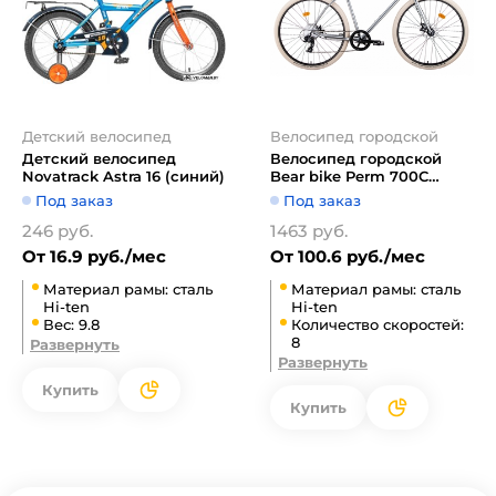
Детский велосипед
Велосипед городской
Детский велосипед
Велосипед городской
Novatrack Astra 16 (синий)
Bear bike Perm 700C
1BKB1C188003 (хром)
Под заказ
Под заказ
246 руб.
1463 руб.
От 16.9 руб./мес
От 100.6 руб./мес
Материал рамы: сталь
Материал рамы: сталь
Hi-ten
Hi-ten
Вес: 9.8
Количество скоростей:
8
Развернуть
Развернуть
Купить
Купить