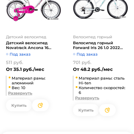
Детский велосипед
Велосипед горный
Детский велосипед
Велосипед горный
Novatrack Ancona 16
Forward Iris 26 1.0 2022
(белый/розовый, 2019)
(белый/бирюзовый)
Под заказ
Под заказ
511 руб.
701 руб.
От 35.1 руб./мес
От 48.2 руб./мес
Материал рамы:
Материал рамы: сталь
алюминий
Hi-ten
Вес: 10
Количество скоростей:
6
Развернуть
Развернуть
Купить
Купить