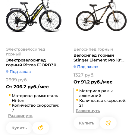
Электровелосипед
Велосипед горный
горный
Велосипед горный
Электровелосипед
Stinger Element Pro 18"
горный Ritma FJORD309
27.5" (золотистый)
Под заказ
2022 (черный/желтый)
Под заказ
1327 руб.
2999 руб.
От 91.2 руб./мес
От 206.2 руб./мес
Материал рамы:
Материал рамы: сталь
алюминий
Hi-ten
Количество скоростей:
Количество скоростей:
21
7
Развернуть
Развернуть
Купить
Купить