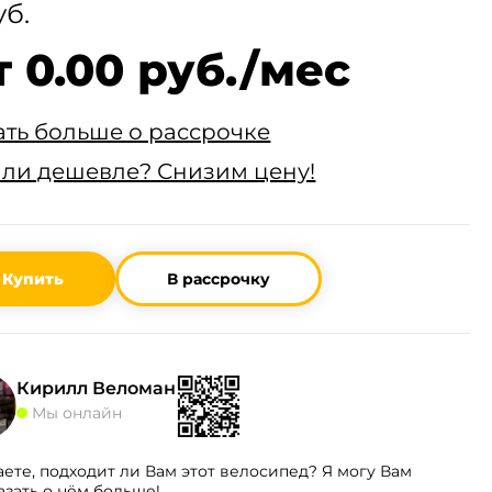
уб.
т 0.00 руб./мес
ать больше о рассрочке
ли дешевле? Снизим цену!
Купить
В рассрочку
Кирилл Веломан
Мы онлайн
аете, подходит ли Вам этот велосипед? Я могу Вам
азать о нём больше!