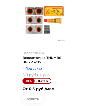
Велоаптечки
Велоаптечка
UP YPM24
Под заказ
7.1 руб.
7.92 р
- 0.82 
10%
От 0.5 руб.
Велоаптечки
Купить
Велоаптечка THUMBS
UP YP3205
Под заказ
5.9 руб.
6.6 руб.
- 0.70 р.
10%
От 0.5 руб./мес
Купить