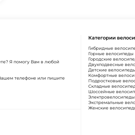
Категории велос
Гибридные велосип
Горные велосипеды
Городские велосип
ете? Я помогу Вам в любой
Двухподвесные вел
Детские велосипед
Комфортные велос
а Вашем телефоне или пишите
Подростковые вело
Складные велосипе
Шоссейные велоси
Электровелосипеды
Экстремальные вел
Женские велосипед