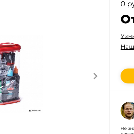
0 р
О
Узн
Наш
Не зн
расск