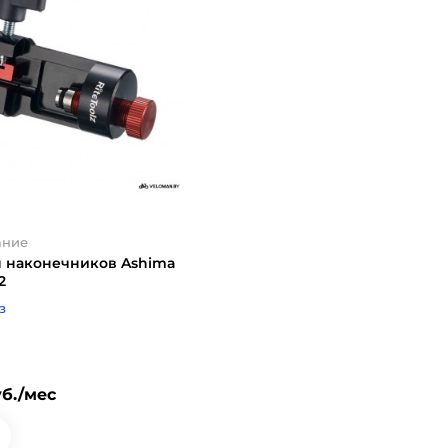
ание
я наконечников Ashima
2
з
уб./мес