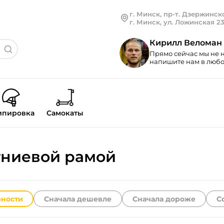
г. Минск, пр-т. Дзержинско
г. Минск, ул. Ложинская 2
Кирилл Веломан
Прямо сейчас мы не н
напишите нам в любой
ипировка
Самокаты
гниевой рамой
рности
Сначала дешевле
Сначала дороже
С