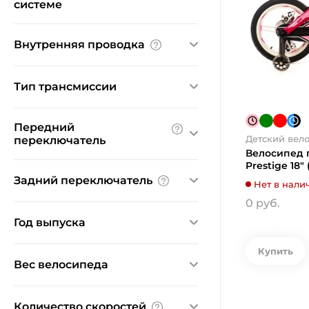
системе
1
Внутренняя проводка
Нет
Да
Тип трансмиссии
1-скоростная
Передний
С внешним переключением
Детский вел
переключатель
Велосипед г
Ничего не найдено
Prestige 18"
Задний переключатель
Нет в нали
0 руб.
Ничего не найдено
Год выпуска
2020
2021
2022
Купить
Вес велосипеда
2024
2025
От:
До:
Количество скоростей