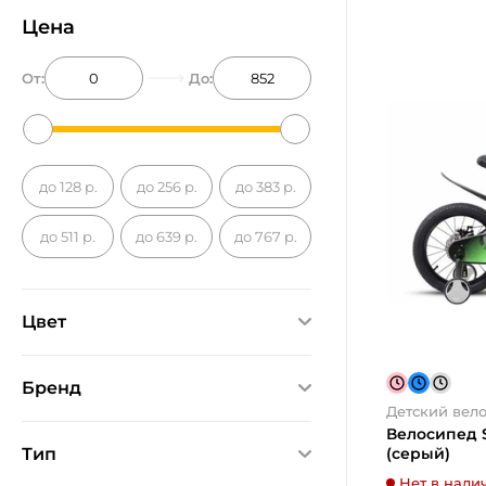
Цена
От:
До:
до 128 р.
до 256 р.
до 383 р.
до 511 р.
до 639 р.
до 767 р.
Цвет
Бренд
Детский вел
Stels
ХИТ
Велосипед S
(серый)
Тип
Forward
Нет в нали