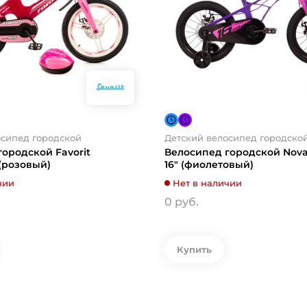
осипед городской
Детский велосипед городско
ородской Favorit
Велосипед городской Novat
 (розовый)
16" (фиолетовый)
чии
Нет в наличии
0 руб.
Купить