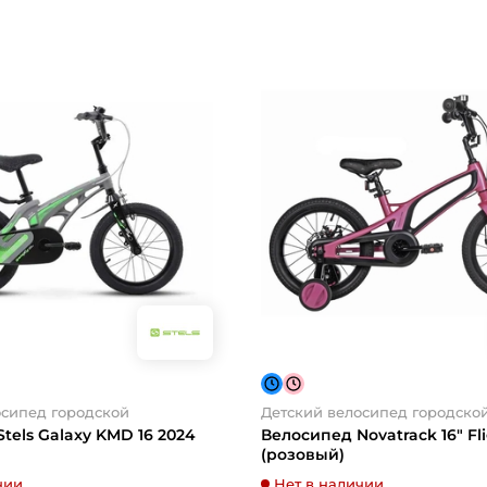
осипед городской
Детский велосипед городско
tels Galaxy KMD 16 2024
Велосипед Novatrack 16" Fli
(розовый)
чии
Нет в наличии