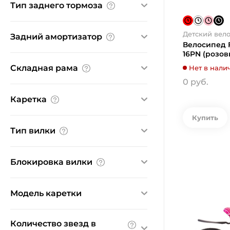
Тип заднего тормоза
дисковый механический
клещевой
дисковый гидравлический
Детский вел
Задний амортизатор
ободной механический
дисковый механический
Велосипед F
отсутствует
16PN (розов
ножной
Нет
Складная рама
Нет в нали
ободной механический
0 руб.
роллерный
Нет
Каретка
Купить
Kenli
Тип вилки
амортизационная
Блокировка вилки
жесткая
Ничего не найдено
Модель каретки
Ничего не найдено
Количество звезд в