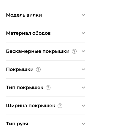
Ничего не найдено
Модель вилки
Ничего не найдено
Материал ободов
алюминий
Бескамерные покрышки
Нет
Покрышки
Ничего не найдено
Тип покрышек
внедорожные
Ширина покрышек
полуслики
2.125"
2.13"
Тип руля