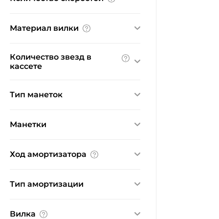
1
6
Материал вилки
магниевый сплав
Количество звезд в
кассете
1
6
Тип манеток
триггерные
Манетки
Ничего не найдено
Ход амортизатора
40 мм
Тип амортизации
пружинно-эластомерная
Вилка