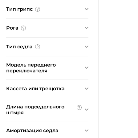
прямой
Тип грипс
с подъемом
обычные
Рога
Нет
Тип седла
прогулочное
Модель переднего
спортивное
переключателя
Ничего не найдено
Кассета или трещотка
Ничего не найдено
Длина подседельного
штыря
От:
До:
Амортизация седла