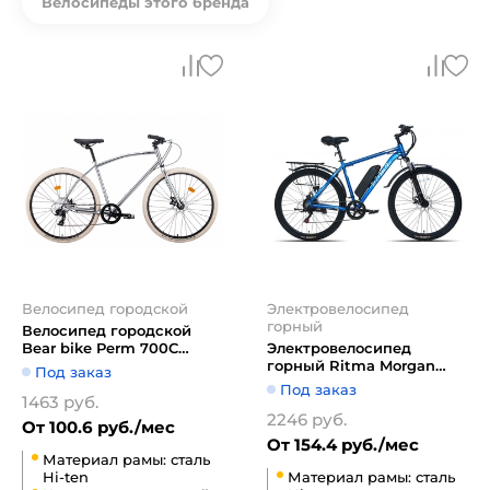
Велосипеды этого бренда
Велосипед городской
Электровелосипед
горный
Велосипед городской
Bear bike Perm 700C
Электровелосипед
1BKB1C188003 (хром)
горный Ritma Morgan
Под заказ
27.5" (синий)
Под заказ
1463 руб.
2246 руб.
От 100.6 руб./мес
От 154.4 руб./мес
Материал рамы: сталь
Hi-ten
Материал рамы: сталь