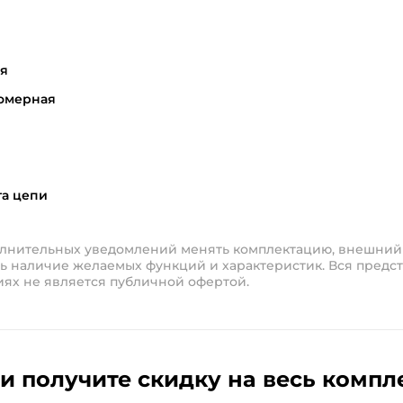
я
омерная
та цепи
полнительных уведомлений менять комплектацию, внешний
ь наличие желаемых функций и характеристик. Вся предст
иях не является публичной офертой.
и получите скидку на весь компл