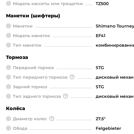
Модель кассеты или трещотки
TZ500
Манетки (шифтеры)
Манетки
Shimano Tourne
Модель манеток
EF41
Тип манеток
комбинированн
Тормоза
Передний тормоз
STG
Тип переднего тормоза
дисковый механ
Задний тормоз
STG
Тип заднего тормоза
дисковый механ
Колёса
Диаметр колeс
27.5"
Обода
Felgebieter