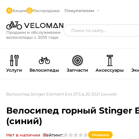
Акции
Распродажа
Покупателям
Продаем и обслуживаем
велосипеды с 2013 года
Услуги
Велосипеды
Запчасти
Аксессуары
Эк
Велосипед Stinger Element Evo 27.5 р.20 2021 (синий)
Велосипед горный Stinger El
(синий)
Нет в наличии
Рейтинг:
Новинка