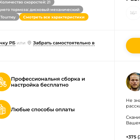
Количество скоростей: 21
днего тормоза: дисковый механический
16"
 Tourney
Смотреть все характеристики
чку РБ
или
Забрать самостоятельно в
Профессиональня сборка и
настройка бесплатно
Не зн
расск
Любые способы оплаты
Скани
Вашем
+375 (