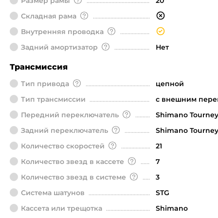
Размер рамы
20"
Складная рама
Внутренняя проводка
Задний амортизатор
Нет
Трансмиссия
Тип привода
цепной
Тип трансмиссии
с внешним пер
Передний переключатель
Shimano Tourne
Задний переключатель
Shimano Tourne
Количество скоростей
21
Количество звезд в кассете
7
Количество звезд в системе
3
Система шатунов
STG
Кассета или трещотка
Shimano