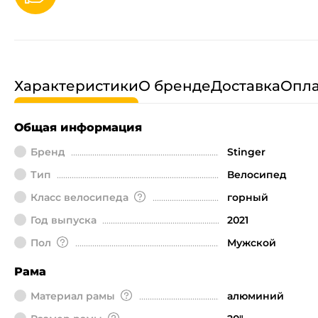
Характеристики
О бренде
Доставка
Опла
Общая информация
Бренд
Stinger
Тип
Велосипед
Класс велосипеда
горный
Год выпуска
2021
Пол
Мужской
Рама
Материал рамы
алюминий