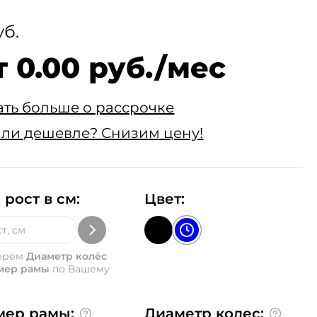
уб.
т 0.00 руб./мес
ать больше о рассрочке
ли дешевле? Снизим цену!
 рост в см:
Цвет:
ерём
Диаметр колёс
мер рамы
по Вашему
мер рамы:
Диаметр колес: