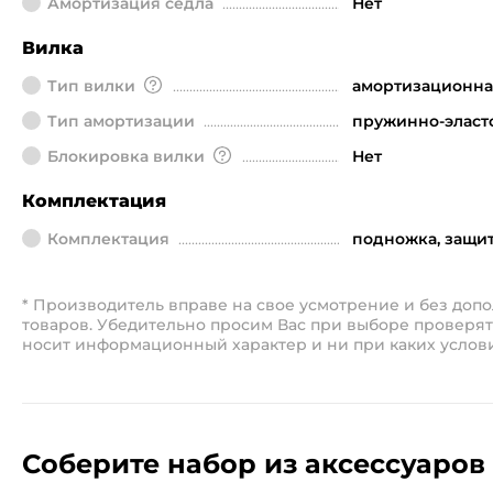
Амортизация седла
Нет
Вилка
Тип вилки
амортизационна
Тип амортизации
пружинно-эласт
Блокировка вилки
Нет
Комплектация
Комплектация
подножка, защи
* Производитель вправе на свое усмотрение и без до
товаров. Убедительно просим Вас при выборе проверят
носит информационный характер и ни при каких услов
Соберите набор из аксессуаров 