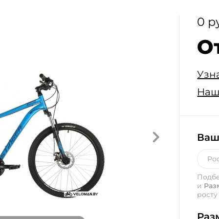
0 р
О
Узн
Наш
Ваш
Подб
и
Раз
росту
Раз