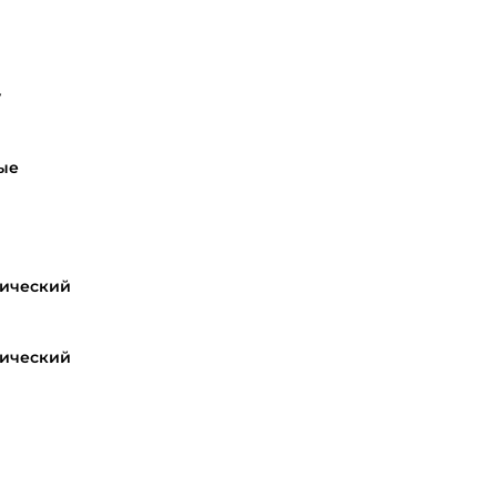
y
ые
ический
ический