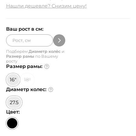
Нашли дешевле? Снизим цену!
Ваш рост в см:
Подберём
Диаметр колёс
и
Размер рамы
по Вашему
росту
Размер рамы:
16"
18"
Диаметр колес:
27.5
Цвет: