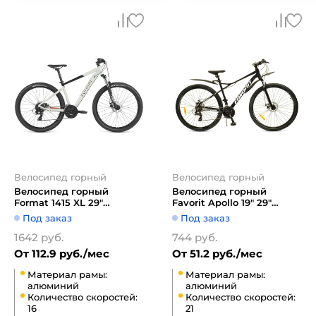
Велосипед горный
Велосипед горный
Велосипед горный
Велосипед горный
Format 1415 XL 29"
Favorit Apollo 19" 29"
(бежевый/черный)
APL29MD19BK-AL
Под заказ
Под заказ
(черный)
1642 руб.
744 руб.
От 112.9 руб./мес
От 51.2 руб./мес
Материал рамы:
Материал рамы:
алюминий
алюминий
Количество скоростей:
Количество скоростей:
16
21