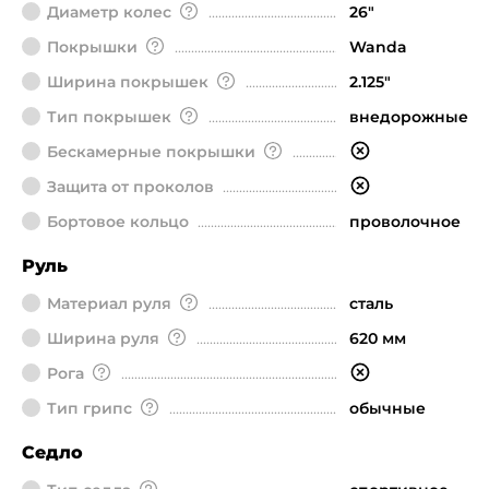
Диаметр колeс
26"
Покрышки
Wanda
Ширина покрышек
2.125"
Тип покрышек
внедорожные
Бескамерные покрышки
Защита от проколов
Бортовое кольцо
проволочное
Руль
Материал руля
сталь
Ширина руля
620 мм
Рога
Тип грипс
обычные
Седло