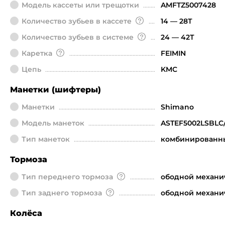
Модель кассеты или трещотки
AMFTZ5007428
Количество зубьев в кассете
14 — 28Т
Количество зубьев в системе
24 — 42Т
Каретка
FEIMIN
Цепь
KMC
Манетки (шифтеры)
Манетки
Shimano
Модель манеток
ASTEF5002LSBLC
Тип манеток
комбинированн
Тормоза
Тип переднего тормоза
ободной механи
Тип заднего тормоза
ободной механи
Колёса