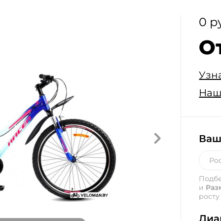
0 р
О
Узн
Наш
Ваш
Подб
и
Раз
росту
Диа