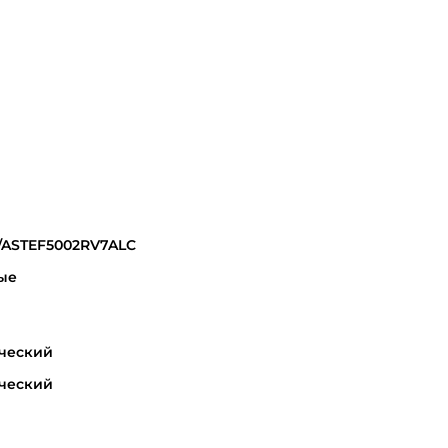
/ASTEF5002RV7ALC
ые
ческий
ческий