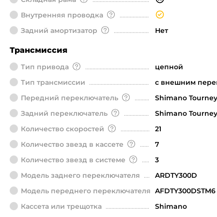
Внутренняя проводка
Задний амортизатор
Нет
Трансмиссия
Тип привода
цепной
Тип трансмиссии
с внешним пер
Передний переключатель
Shimano Tourne
Задний переключатель
Shimano Tourne
Количество скоростей
21
Количество звезд в кассете
7
Количество звезд в системе
3
Модель заднего переключателя
ARDTY300D
Модель переднего переключателя
AFDTY300DSTM6
Кассета или трещотка
Shimano