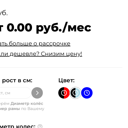
уб.
т 0.00 руб./мес
ать больше о рассрочке
ли дешевле? Снизим цену!
 рост в см:
Цвет:
ерём
Диаметр колёс
мер рамы
по Вашему
метр колес: