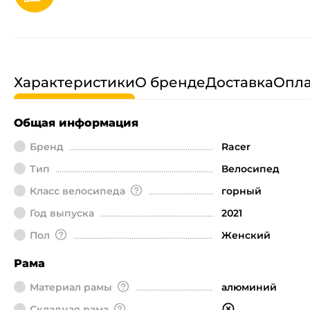
Характеристики
О бренде
Доставка
Опла
Общая информация
Бренд
Racer
Тип
Велосипед
Класс велосипеда
горный
Год выпуска
2021
Пол
Женский
Рама
Материал рамы
алюминий
Складная рама