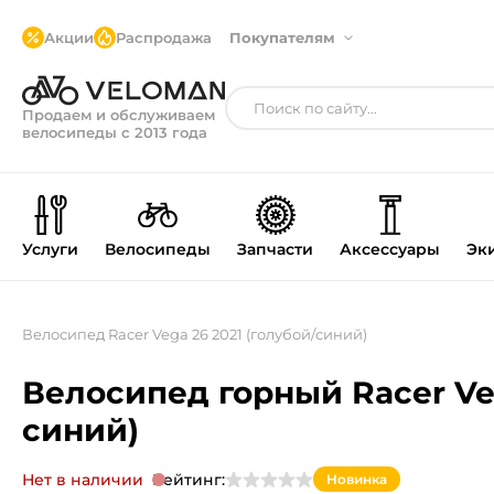
Акции
Распродажа
Покупателям
Продаем и обслуживаем
велосипеды с 2013 года
Услуги
Велосипеды
Запчасти
Аксессуары
Эк
Велосипед Racer Vega 26 2021 (голубой/синий)
Велосипед горный Racer Veg
синий)
Нет в наличии
Рейтинг:
Новинка