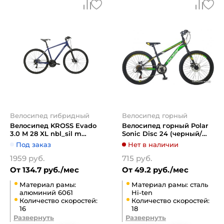
Велосипед гибридный
Велосипед горный
Велосипед KROSS Evado
Велосипед горный Polar
3.0 M 28 XL nbl_sil m
Sonic Disc 24 (черный/
KREV3Z28X23M006714
зеленый)
Под заказ
Нет в наличии
1959 руб.
715 руб.
От 134.7 руб./мес
От 49.2 руб./мес
Материал рамы:
Материал рамы: сталь
алюминий 6061
Hi-ten
Количество скоростей:
Количество скоростей:
16
18
Развернуть
Развернуть