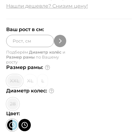
Нашли дешевле? Снизим цену!
Ваш рост в см:
Подберём
Диаметр колёс
и
Размер рамы
по Вашему
росту
Размер рамы:
XXL
XL
L
Диаметр колес:
28
Цвет: