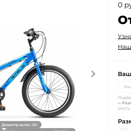
0 р
О
Узн
Наш
Ваш
Подб
и
Раз
росту
Раз
Диаметр колес: 20"