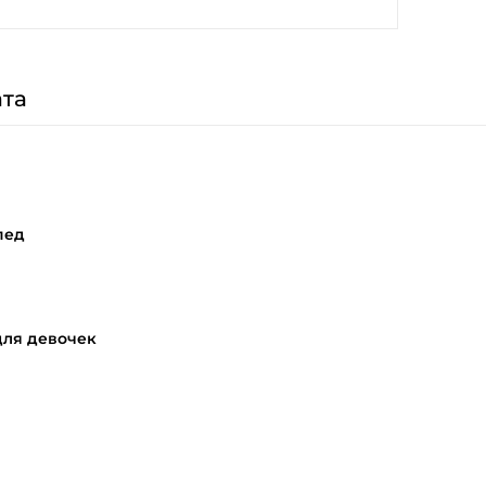
та
пед
для девочек