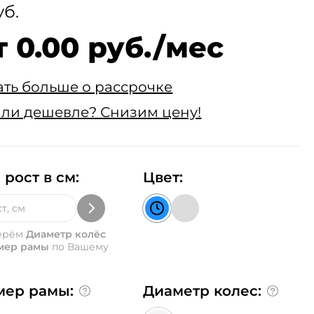
уб.
т 0.00 руб./мес
ать больше о рассрочке
ли дешевле? Снизим цену!
 рост в см:
Цвет:
ерём
Диаметр колёс
мер рамы
по Вашему
мер рамы:
Диаметр колес: