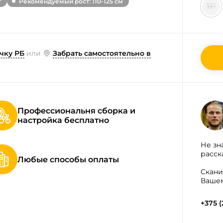
т
Рекомендуемый рост: 110-125 см
11"
чку РБ
или
Забрать самостоятельно в
Профессиональня сборка и
настройка бесплатно
Не зн
расск
Любые способы оплаты
Скани
Вашем
+375 (