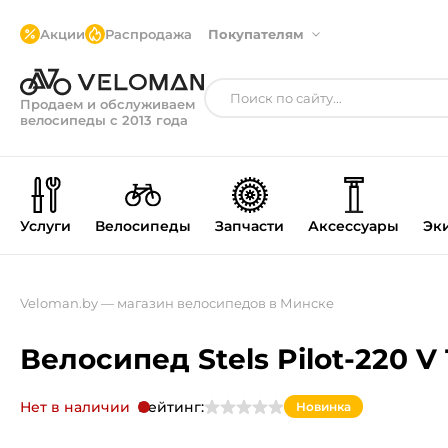
Акции
Распродажа
Покупателям
Продаем и обслуживаем
велосипеды с 2013 года
Услуги
Велосипеды
Запчасти
Аксессуары
Эк
Veloman.by — магазин велосипедов в Минске
Велосипед Stels Pilot-220 V 
Нет в наличии
Рейтинг:
Новинка