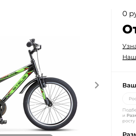
0 р
О
Узн
Наш
Ваш
Подб
и
Раз
росту
Раз