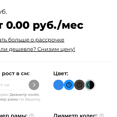
уб.
т 0.00 руб./мес
ать больше о рассрочке
ли дешевле? Снизим цену!
 рост в см:
Цвет:
ерём
Диаметр колёс
мер рамы
по Вашему
мер рамы:
Диаметр колес: