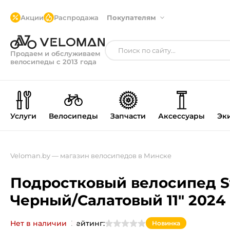
Акции
Распродажа
Покупателям
Продаем и обслуживаем
велосипеды с 2013 года
Услуги
Велосипеды
Запчасти
Аксессуары
Эк
Veloman.by — магазин велосипедов в Минске
Подростковый велосипед Ste
Черный/Салатовый 11" 2024
Нет в наличии
Рейтинг:
Новинка