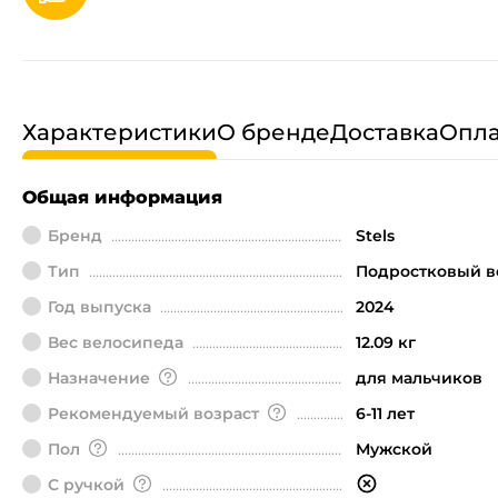
Характеристики
О бренде
Доставка
Опла
Общая информация
Бренд
Stels
Тип
Подростковый в
Год выпуска
2024
Вес велосипеда
12.09 кг
Назначение
для мальчиков
Рекомендуемый возраст
6-11 лет
Пол
Мужской
С ручкой