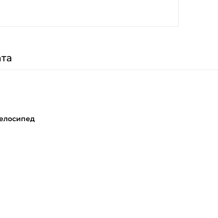
та
елосипед