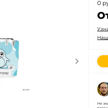
0 р
О
Узн
Наш
Не зн
расск