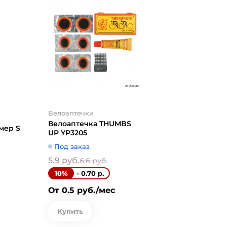
Велоаптечки
Велоаптечка
UP YPM24
Под заказ
7.1 руб.
7.92 р
- 0.82 
10%
От 0.5 руб.
Велоаптечки
Купить
Велоаптечка THUMBS
мер S
UP YP3205
Под заказ
5.9 руб.
6.6 руб.
- 0.70 р.
10%
От 0.5 руб./мес
Купить