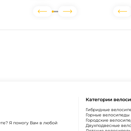
Категории велос
Гибридные велосип
Горные велосипеды
Городские велосип
ете? Я помогу Вам в любой
Двухподвесные вел
Детские велосипед