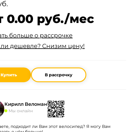
уб.
т 0.00 руб./мес
ать больше о рассрочке
ли дешевле? Снизим цену!
Купить
В рассрочку
Кирилл Веломан
Мы онлайн
аете, подходит ли Вам этот велосипед? Я могу Вам
азать о нём больше!