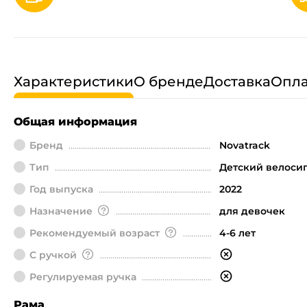
Характеристики
О бренде
Доставка
Опла
Общая информация
Бренд
Novatrack
Тип
Детский велоси
Год выпуска
2022
Назначение
для девочек
Рекомендуемый возраст
4-6 лет
С ручкой
Регулируемая ручка
Рама