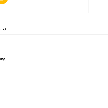
та
пед