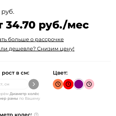
 руб.
т 34.70 руб./мес
ать больше о рассрочке
ли дешевле? Снизим цену!
 рост в см:
Цвет:
ерём
Диаметр колёс
мер рамы
по Вашему
метр колес: