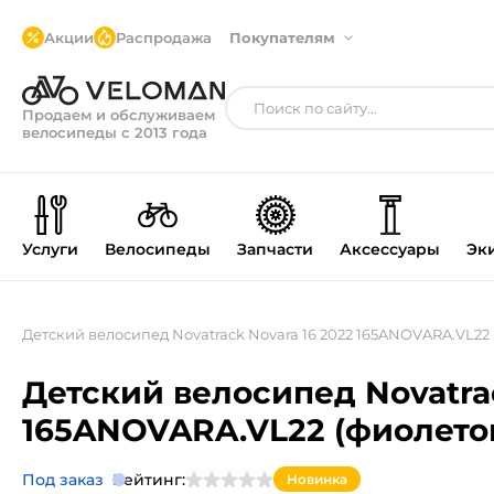
Акции
Распродажа
Покупателям
Продаем и обслуживаем
велосипеды с 2013 года
Услуги
Велосипеды
Запчасти
Аксессуары
Эк
Детский велосипед Novatrack Novara 16 2022 165ANOVARA.VL22
Детский велосипед Novatrac
165ANOVARA.VL22 (фиолето
Под заказ
Рейтинг:
Новинка