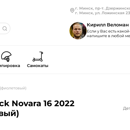
г. Минск, пр-т. Дзержинско
г. Минск, ул. Ложинская 2
Кирилл Веломан
Если у Вас есть какой
напишите в любой мес
ипировка
Самокаты
 (фиолетовый)
k Novara 16 2022
Де
вый)