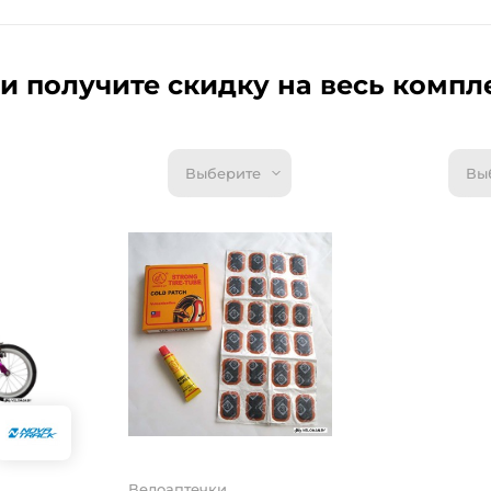
и получите скидку на весь компл
Выберите
Вы
Велоаптеч
Велоапте
UP YP3205
Под зака
5.9 руб.
6.
- 0.
10%
От 0.5 ру
Велоаптечки