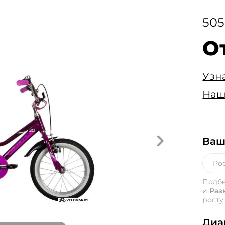
505
О
Узн
Наш
Ваш
Подб
и
Раз
росту
Диа