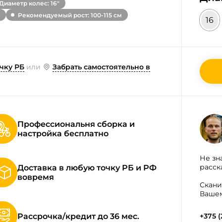
Диаметр колес: 16"
Рекомендуемый рост: 100-115 см
16
чку РБ
или
Забрать самостоятельно в
Профессиональня сборка и
настройка бесплатно
Не зн
расск
Доставка в любую точку РБ и РФ
вовремя
Скани
Вашем
Рассрочка/кредит до 36 мес.
+375 (